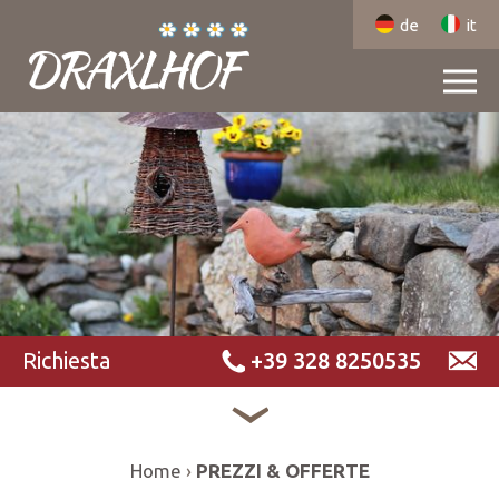
de
it
Richiesta
+39 328 8250535
Home
PREZZI & OFFERTE